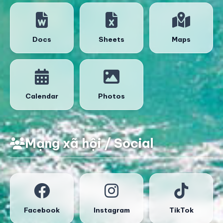
Docs
Sheets
Maps
Calendar
Photos
Mạng xã hội / Social
Facebook
Instagram
TikTok