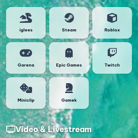
iglees
Steam
Roblox
Garena
Epic Games
Twitch
Miniclip
Gamek
Video & Livestream