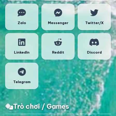
Zalo
Messenger
Twitter/X
LinkedIn
Reddit
Discord
Telegram
Trò chơi / Games