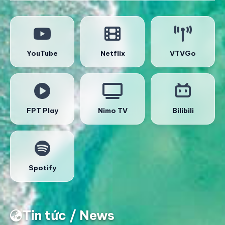
YouTube
Netflix
VTVGo
FPT Play
Nimo TV
Bilibili
Spotify
Tin tức / News