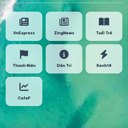
VnExpress
ZingNews
Tuổi Trẻ
Thanh Niên
Dân Trí
Kenh14
CafeF