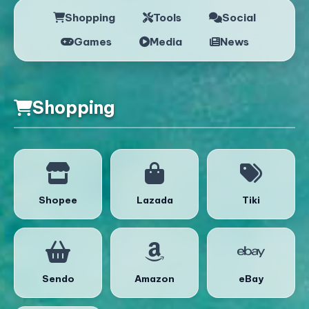
Shopping
Tools
Social
Games
Media
News
Shopping
Shopee
Lazada
Tiki
Sendo
Amazon
eBay